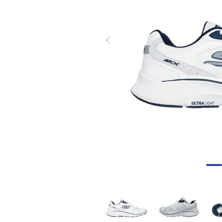
8
.
tenis mujer
9
.
guayos sintéticos
10
.
nike mujer