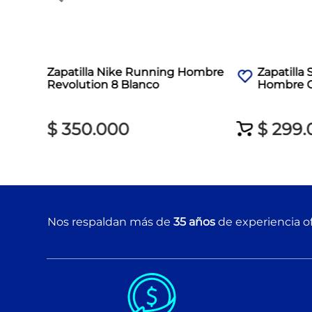
Zapatilla Nike Running Hombre
Zapatilla
Revolution 8 Blanco
Hombre G
Blanco
$
350
.
000
$
299
.
Nos respaldan más de
35 años
de experiencia of