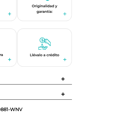
+
+
0881-WNV