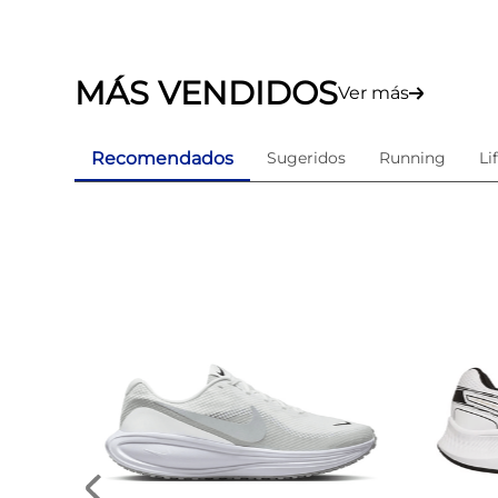
MÁS VENDIDOS
Ver más
Recomendados
Sugeridos
Running
Li
is