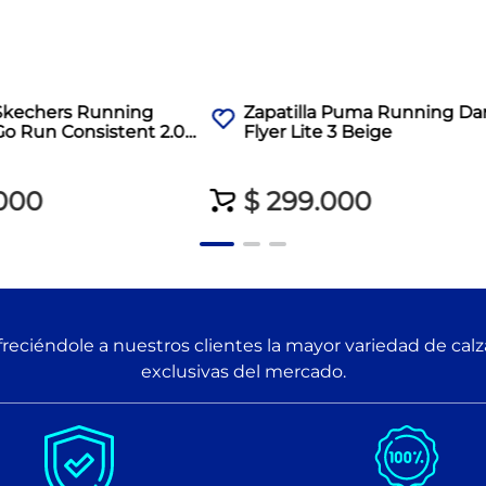
 Skechers Running
Zapatilla Puma Running D
o Run Consistent 2.0
Flyer Lite 3 Beige
000
$
299
.
000
reciéndole a nuestros clientes la mayor variedad de cal
exclusivas del mercado.