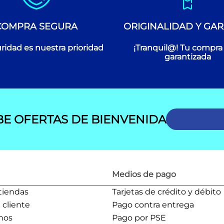
COMPRA SEGURA
ORIGINALIDAD Y GAR
ridad es nuestra prioridad
¡Tranquil@! Tu compra
garantizada
BE OFERTAS DE BIENVENIDA
Medios de pago
tiendas
Tarjetas de crédito y débito
l cliente
Pago contra entrega
nos
Pago por PSE