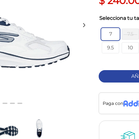
$
240
.
0
ta
7
7.5
9.5
10
AÑ
Paga con