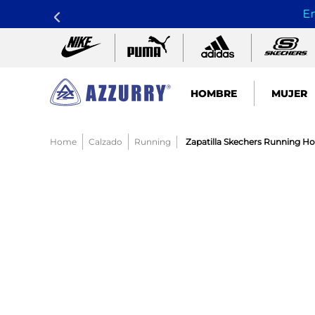
En
HOMBRE
MUJER
TÉRMINOS MÁS BUSCADOS
Calzado
Running
Zapatilla Skechers Running H
1
.
nike pacific
2
.
guayos
3
.
sandalias
4
.
tenis hombre
5
.
sandalia
6
.
running
7
.
skechers mujer