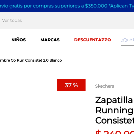
vío gratis por compras superiores a $350.000 *Aplican T
Ver todas
¿Qué
NIÑOS
MARCAS
DESCUENTAZZO
ombre Go Run Consistet 2.0 Blanco
37 %
Skechers
Zapatill
Running
Consiste