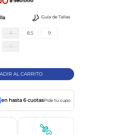
00
$
380
.
000
Guía de Tallas
lla
8
8.5
9
11
ADIR AL CARRITO
en hasta 6 cuotas
Pide tu cupo