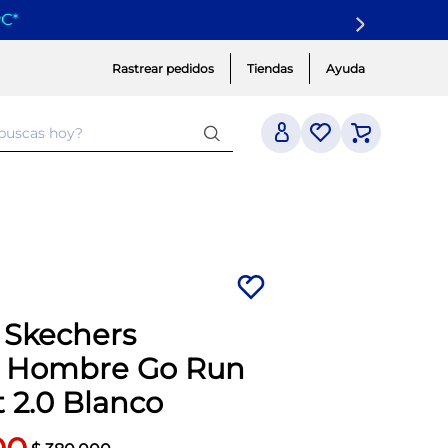
yC
*
Rastrear pedidos
Tiendas
Ayuda
 buscas hoy?
a Skechers
 Hombre Go Run
t 2.0 Blanco