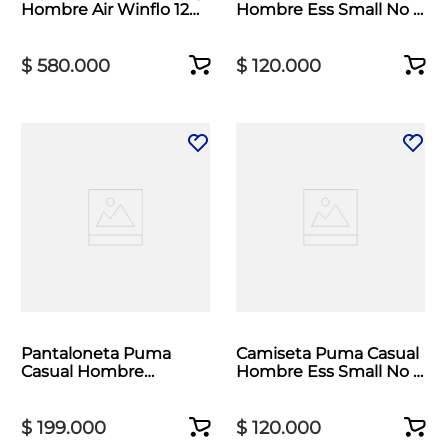
Hombre Air Winflo 12
Hombre Ess Small No 1
Blanco
Logo Azul
$
580
.
000
$
120
.
000
Pantaloneta Puma
Camiseta Puma Casual
Casual Hombre
Hombre Ess Small No 1
Essentials Elevated 9
Logo Negro
Beige
$
199
.
000
$
120
.
000