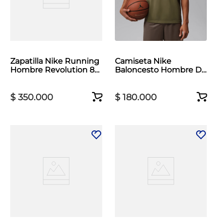
Zapatilla Nike Running
Camiseta Nike
Hombre Revolution 8
Baloncesto Hombre Dri
Negro
Fit Jumpman Crew
Verde
$
350
.
000
$
180
.
000