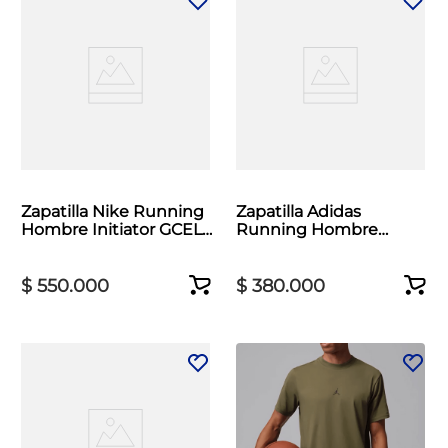
Zapatilla Nike Running
Zapatilla Adidas
Hombre Initiator GCEL
Running Hombre
Beige
RunFalcon 5 TR Gris
$
550
.
000
$
380
.
000