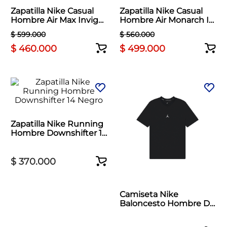
Zapatilla Nike Casual
Zapatilla Nike Casual
Hombre Air Max Invigor
Hombre Air Monarch IV
Negro
Blanco
$
599
.
000
$
560
.
000
$
460
.
000
$
499
.
000
Zapatilla Nike Running
Hombre Downshifter 14
Negro
$
370
.
000
Camiseta Nike
Baloncesto Hombre Dri
Fit Jumpman Crew
Negro