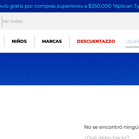
vío gratis por compras superiores a $350.000 *Aplican T
Ver todas
¿Qué
NIÑOS
MARCAS
DESCUENTAZZO
No se encontró ning
¿Qué debo hacer?