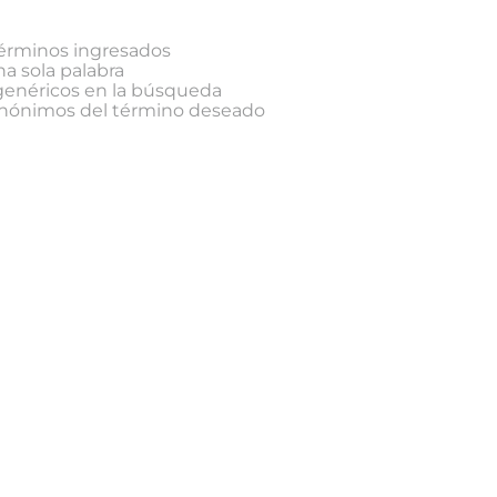
érminos ingresados
na sola palabra
 genéricos en la búsqueda
sinónimos del término deseado