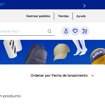
yC
*
Rastrear pedidos
Tiendas
Ayuda
 buscas hoy?
Ordenar por
Fecha de lanzamiento
ún producto