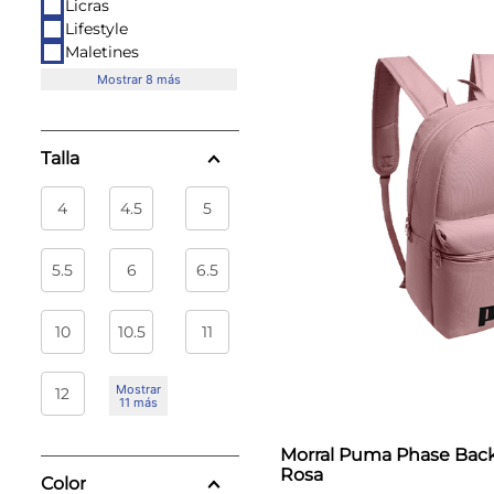
Licras
Lifestyle
Maletines
Mostrar 8 más
Talla
4
4.5
5
5.5
6
6.5
10
10.5
11
Mostrar
12
11 más
Morral Puma Phase Back
Rosa
Color