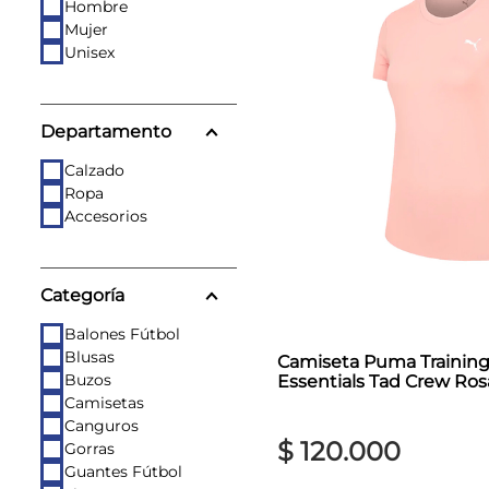
Hombre
8
.
skechers mujer
Mujer
Unisex
9
.
guayos sintéticos
10
.
nike mujer
Departamento
Calzado
Ropa
Accesorios
Categoría
Balones Fútbol
Blusas
Camiseta Puma Trainin
Buzos
Essentials Tad Crew Ro
Camisetas
Canguros
$
120
.
000
Gorras
Guantes Fútbol