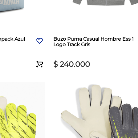
kpack Azul
Buzo Puma Casual Hombre Ess 1
Logo Track Gris
$
240
.
000