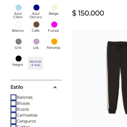
$
150
.
000
Azul
Azul
Beige
Claro
Oscuro
Blanco
Cafe
Fucsia
Gris
Lila
Naranja
Mostrar
Negro
4 más
Estilo
Balones
Blusas
Buzos
Camisetas
Canguros