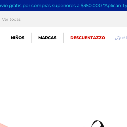
gratis por compras superiores a $350.000 *Aplican TyC
*
Ver todas
¿Qué
NIÑOS
MARCAS
DESCUENTAZZO