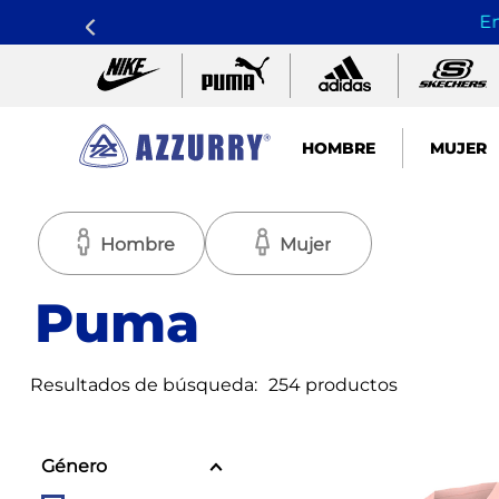
Envío 
HOMBRE
MUJER
TÉRMINOS MÁS BUSCADOS
1
.
nike pacific
Hombre
Mujer
2
.
guayos
Puma
3
.
sandalias
4
.
tenis hombre
Resultados de búsqueda:
254
productos
5
.
sandalia
6
.
tenis mujer
Género
7
.
running