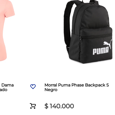
g Dama
Morral Puma Phase Backpack S
sado
Negro
$
140
.
000