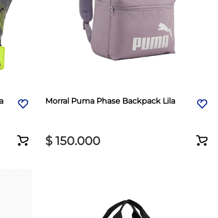
a
Morral Puma Phase Backpack Lila
$
150
.
000