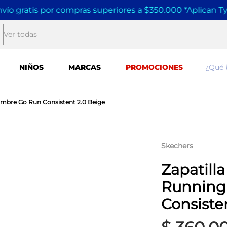
vío gratis por compras superiores a $350.000 *Aplican T
Ver todas
¿Qué
NIÑOS
MARCAS
PROMOCIONES
ombre Go Run Consistent 2.0 Beige
Skechers
Zapatill
Running
Consiste