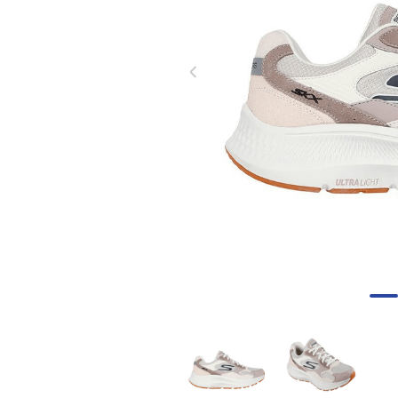
8
.
tenis mujer
9
.
guayos sintéticos
10
.
nike mujer