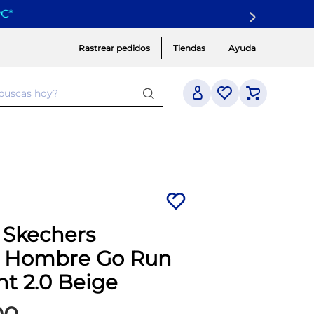
yC
*
Rastrear pedidos
Tiendas
Ayuda
 buscas hoy?
a Skechers
 Hombre Go Run
nt 2.0 Beige