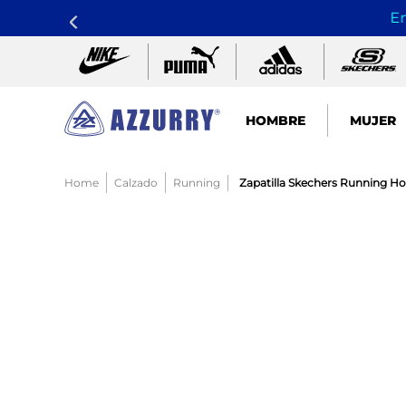
En
HOMBRE
MUJER
TÉRMINOS MÁS BUSCADOS
Calzado
Running
Zapatilla Skechers Running H
1
.
nike pacific
2
.
guayos
3
.
sandalias
4
.
tenis hombre
5
.
sandalia
6
.
running
7
.
skechers mujer