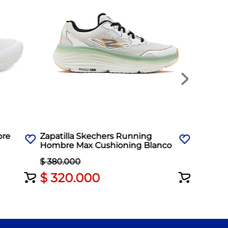
$
250
bre
Zapatilla Skechers Running
Hombre Max Cushioning Blanco
$
380
.
000
$
320
.
000