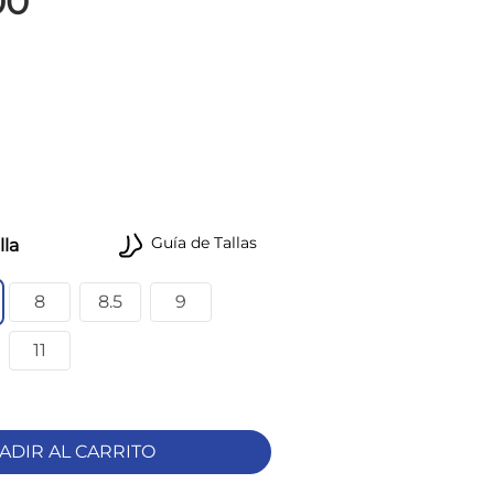
00
Guía de Tallas
lla
8
8.5
9
11
ADIR AL CARRITO