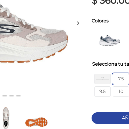
$
360
.
0
Colores
ta
7
7.5
9.5
10
AÑ