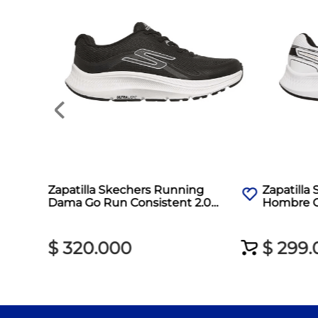
Zapatilla Skechers Running
Zapatilla
Dama Go Run Consistent 2.0
Hombre G
Negro
Blanco
$
320
.
000
$
299
.