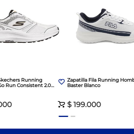
 Skechers Running
Zapatilla Fila Running Hom
o Run Consistent 2.0
Baster Blanco
000
$
199
.
000