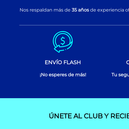
Nos respaldan más de
35 años
de experiencia of
ENVÍO FLASH
¡No esperes de más!
Tu segu
ÚNETE AL CLUB Y RECI