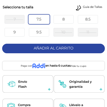
talla
Guía de Tallas
7
7.5
8
8.5
9
9.5
10
11
AÑADIR AL CARRITO
en hasta 6 cuotas
Paga con
Pide tu cupo