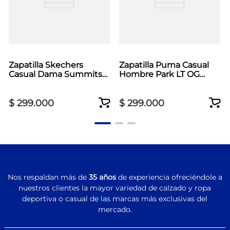
Zapatilla Skechers
Zapatilla Puma Casual
Casual Dama Summits
Hombre Park LT OG
Athletic Negro
Blanco
$
299
.
000
$
299
.
000
Nos respaldan más de
35 años
de experiencia ofreciéndole a
nuestros clientes la mayor variedad de calzado y ropa
deportiva o casual de las marcas más exclusivas del
mercado.