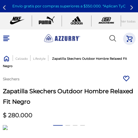
Envío gratis por compras superiores a $350.000. *Aplican TyC
Ver todas
Calzado
Lifestyle
Zapatilla Skechers Outdoor Hombre Relaxed Fit
Negro
Skechers
Zapatilla Skechers Outdoor Hombre Relaxed
Fit Negro
$
280
.
000