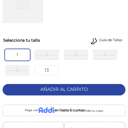
talla
Guía de Tallas
1
2
3
4
5
13
AÑADIR AL CARRITO
en hasta 6 cuotas
Paga con
Pide tu cupo