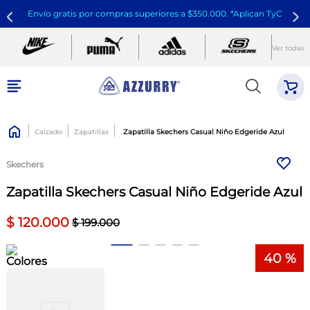
Envío gratis por compras superiores a $350.000. *Aplican TyC
Ver todas
Calzado
Zapatillas
Zapatilla Skechers Casual Niño Edgeride Azul
Skechers
Zapatilla Skechers Casual Niño Edgeride Azul
$
120
.
000
$
199
.
000
40 %
Colores