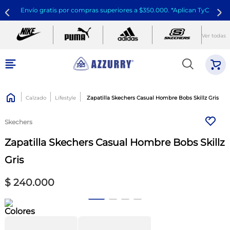
Envío gratis por compras superiores a $350.000. *Aplican TyC
Ver todas
Calzado
Lifestyle
Zapatilla Skechers Casual Hombre Bobs Skillz Gris
Skechers
Zapatilla Skechers Casual Hombre Bobs Skillz
Gris
$
240
.
000
Colores