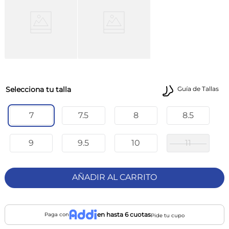
talla
Guía de Tallas
7
7.5
8
8.5
9
9.5
10
11
AÑADIR AL CARRITO
en hasta 6 cuotas
Paga con
Pide tu cupo