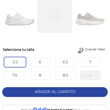
talla
Guía de Tallas
5.5
6
6.5
7
7.5
8
8.5
9
AÑADIR AL CARRITO
en hasta 6 cuotas
Paga con