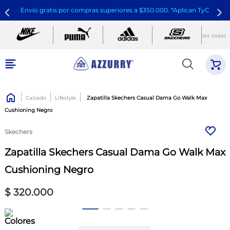
Envío gratis por compras superiores a $350.000. *Aplican TyC
Ver todas
Calzado
Lifestyle
Zapatilla Skechers Casual Dama Go Walk Max
Cushioning Negro
Skechers
Zapatilla Skechers Casual Dama Go Walk Max
Cushioning Negro
$
320
.
000
Colores