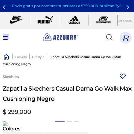
Envío gratis por compras superiores a $350.000. *Aplican TyC
Ver todas
Calzado
Lifestyle
Zapatilla Skechers Casual Dama Go Walk Max
Cushioning Negro
Skechers
Zapatilla Skechers Casual Dama Go Walk Max
Cushioning Negro
$
299
.
000
Colores