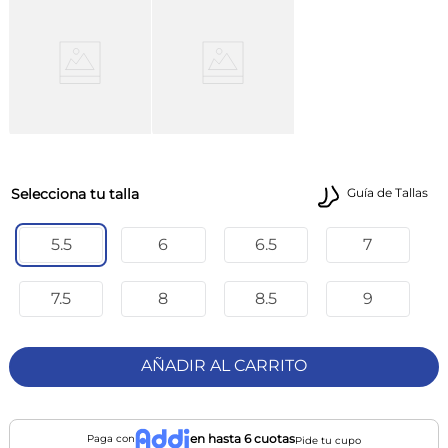
talla
Guía de Tallas
5.5
6
6.5
7
7.5
8
8.5
9
AÑADIR AL CARRITO
en hasta 6 cuotas
Paga con
Pide tu cupo