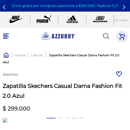
Envío gratis por compras superiores a $350.000. *Aplican TyC
Ver todas
Calzado
Lifestyle
Zapatilla Skechers Casual Dama Fashion Fit 2.0
Azul
Skechers
Zapatilla Skechers Casual Dama Fashion Fit
2.0 Azul
$
299
.
000