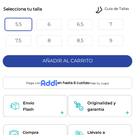
talla
Guía de Tallas
5.5
6
6.5
7
7.5
8
8.5
9
AÑADIR AL CARRITO
en hasta 6 cuotas
Paga con
Pide tu cupo