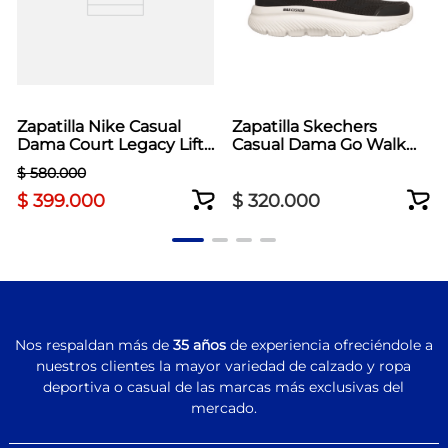
Zapatilla Nike Casual
Zapatilla Skechers
Dama Court Legacy Lift
Casual Dama Go Walk
Blanco
Max Cushioning Negro
$
580
.
000
$
399
.
000
$
320
.
000
Nos respaldan más de
35 años
de experiencia ofreciéndole a
nuestros clientes la mayor variedad de calzado y ropa
deportiva o casual de las marcas más exclusivas del
mercado.