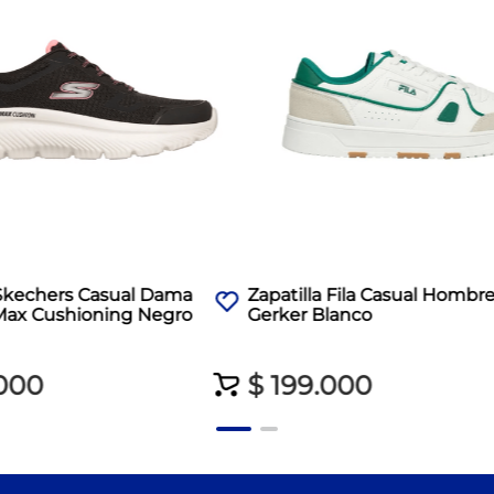
 Skechers Casual Dama
Zapatilla Fila Casual Hombr
Max Cushioning Negro
Gerker Blanco
000
$
199
.
000