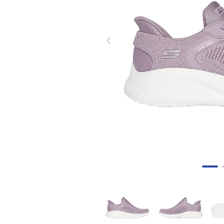
8
.
skechers mujer
9
.
nike mujer
10
.
pacific