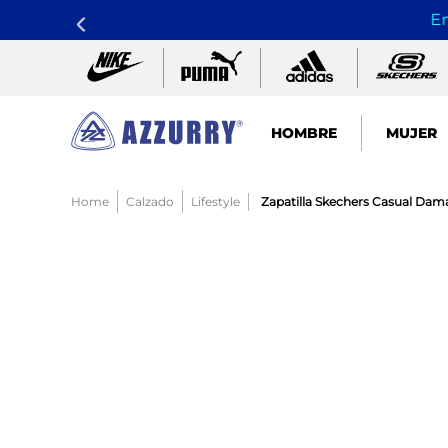
En
HOMBRE
MUJER
TÉRMINOS MÁS BUSCADOS
Calzado
Lifestyle
Zapatilla Skechers Casual Dam
1
.
nike pacific
2
.
guayos
3
.
sandalias
4
.
tenis hombre
5
.
tenis mujer
6
.
sandalia
7
.
running