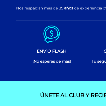
Nos respaldan más de
35 años
de experiencia of
ENVÍO FLASH
¡No esperes de más!
Tu segu
ÚNETE AL CLUB Y RECI