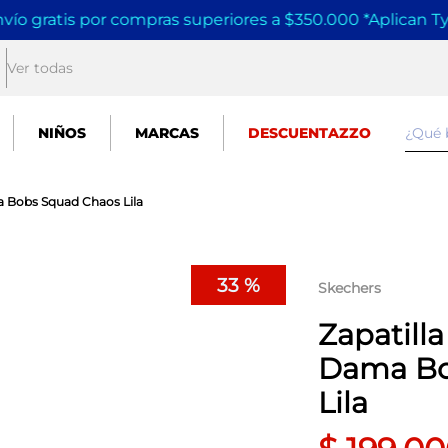
vío gratis por compras superiores a $350.000 *Aplican T
Ver todas
¿Qué
NIÑOS
MARCAS
DESCUENTAZZO
a Bobs Squad Chaos Lila
33 %
Skechers
Zapatill
Dama Bo
Lila