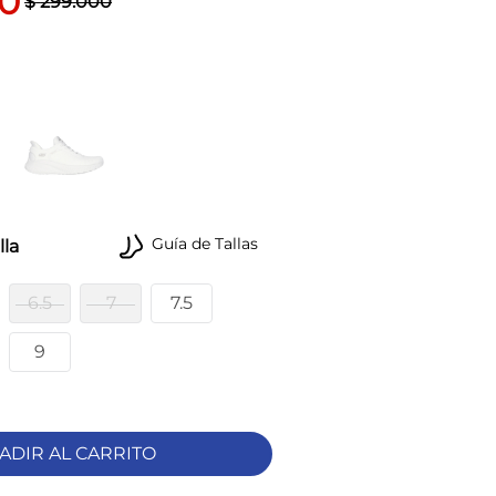
0
$
299
.
000
Guía de Tallas
lla
6.5
7
7.5
9
ADIR AL CARRITO