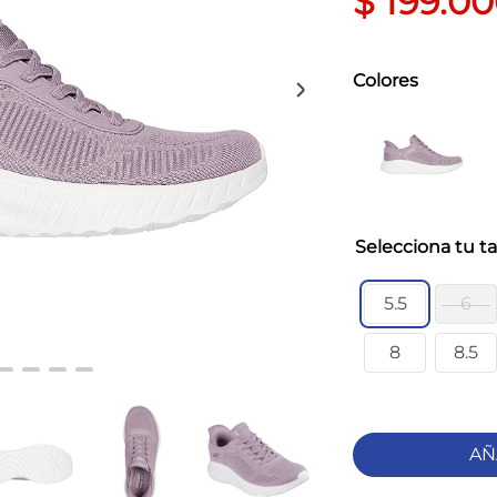
$
199
.
00
Colores
ta
5.5
6
8
8.5
AÑ