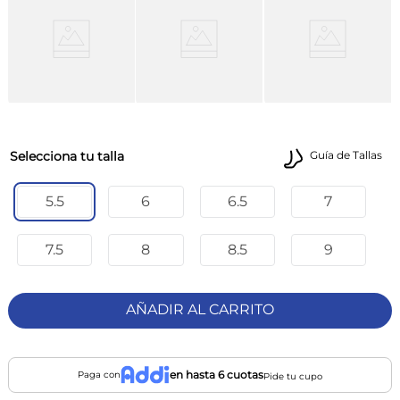
talla
Guía de Tallas
5.5
6
6.5
7
7.5
8
8.5
9
AÑADIR AL CARRITO
en hasta 6 cuotas
Paga con
Pide tu cupo