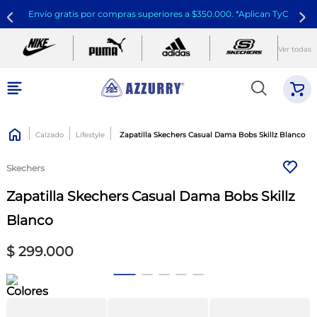
Envío gratis por compras superiores a $350.000. *Aplican TyC
Ver todas
Calzado
Lifestyle
Zapatilla Skechers Casual Dama Bobs Skillz Blanco
Skechers
Zapatilla Skechers Casual Dama Bobs Skillz
Blanco
$
299
.
000
Colores