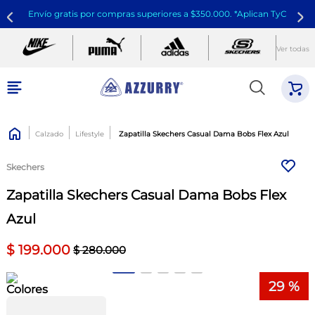
Envío gratis por compras superiores a $350.000. *Aplican TyC
Ver todas
Calzado
Lifestyle
Zapatilla Skechers Casual Dama Bobs Flex Azul
Skechers
Zapatilla Skechers Casual Dama Bobs Flex
Azul
$
199
.
000
$
280
.
000
29 %
Colores