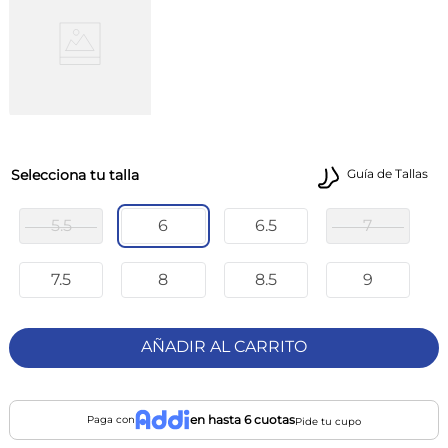
talla
Guía de Tallas
5.5
6
6.5
7
7.5
8
8.5
9
AÑADIR AL CARRITO
en hasta 6 cuotas
Paga con
Pide tu cupo