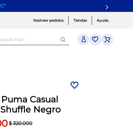
yC
*
Rastrear pedidos
Tiendas
Ayuda
 buscas hoy?
a Puma Casual
Shuffle Negro
00
$
320
.
000