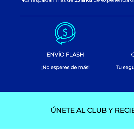
Nos respaldan más de
35 años
de experiencia of
ENVÍO FLASH
¡No esperes de más!
Tu segu
ÚNETE AL CLUB Y RECI