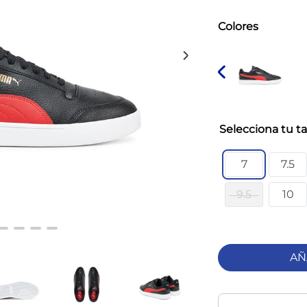
Colores
ta
7
7.5
9.5
10
AÑ