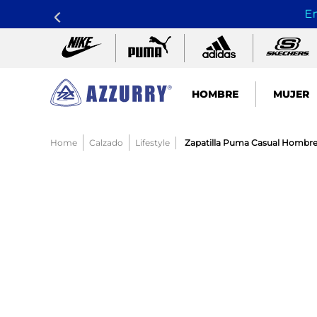
En
HOMBRE
MUJER
TÉRMINOS MÁS BUSCADOS
Calzado
Lifestyle
Zapatilla Puma Casual Hombre
1
.
nike pacific
2
.
guayos
3
.
sandalias
4
.
tenis hombre
5
.
sandalia
6
.
tenis mujer
7
.
running