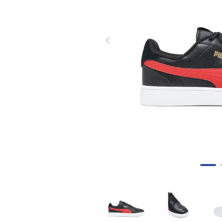
8
.
skechers mujer
9
.
guayos sintéticos
10
.
nike mujer