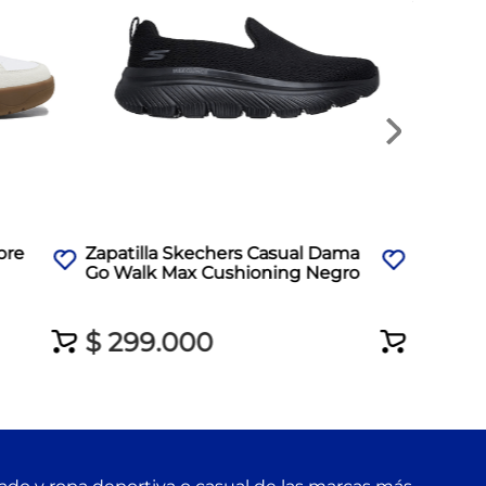
$
499
bre
Zapatilla Skechers Casual Dama
Go Walk Max Cushioning Negro
$
299
.
000