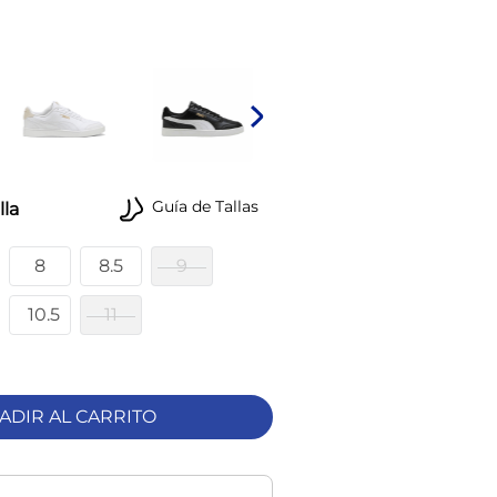
Guía de Tallas
lla
8
8.5
9
10.5
11
ADIR AL CARRITO