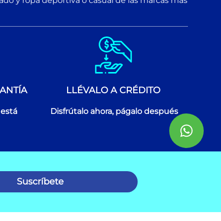
zado y ropa deportiva o casual de las marcas más
ANTÍA
LLÉVALO A CRÉDITO
 está
Disfrútalo ahora, págalo después
Suscríbete