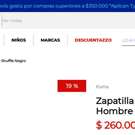
vío gratis por compras superiores a $350.000 *Aplican T
Ver todas
¿Qué
NIÑOS
MARCAS
DESCUENTAZZO
 Shuffle Negro
19 %
Puma
Zapatill
Hombre 
$
260
.
0