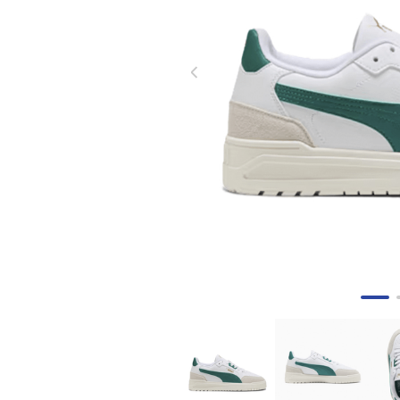
8
.
tenis mujer
9
.
guayos sintéticos
10
.
nike mujer