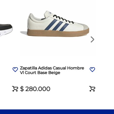
$
210
.
Zapatilla Adidas Casual Hombre
Vl Court Base Beige
$
280
.
000