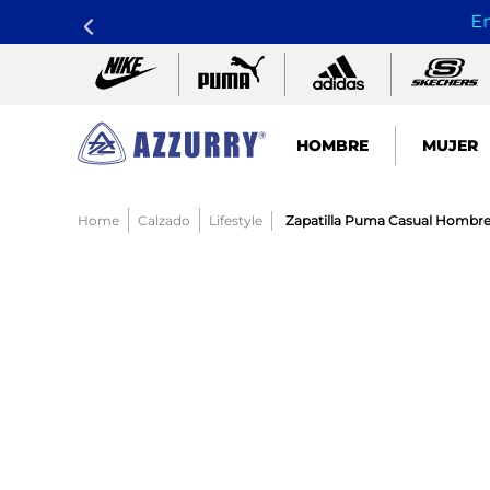
En
HOMBRE
MUJER
TÉRMINOS MÁS BUSCADOS
Calzado
Lifestyle
Zapatilla Puma Casual Hombr
1
.
nike pacific
2
.
guayos
3
.
sandalias
4
.
tenis hombre
5
.
sandalia
6
.
running
7
.
skechers mujer