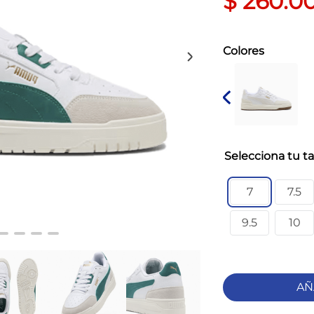
$
260
.
0
Colores
ta
7
7.5
9.5
10
AÑ