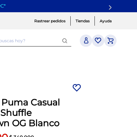
yC
*
Rastrear pedidos
Tiendas
Ayuda
 buscas hoy?
a Puma Casual
Shuffle
n OG Blanco