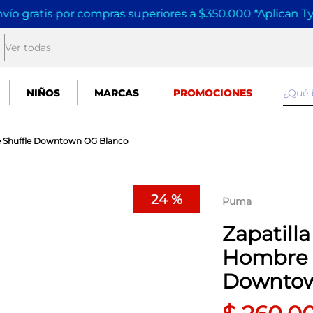
vío gratis por compras superiores a $350.000 *Aplican T
Ver todas
¿Qué
NIÑOS
MARCAS
PROMOCIONES
e Shuffle Downtown OG Blanco
24 %
Puma
Zapatill
Hombre 
Downtow