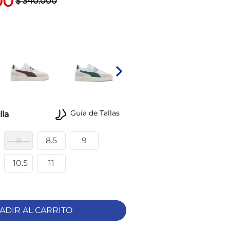
00
$
340
.
000
Guía de Tallas
lla
8
8.5
9
10.5
11
ADIR AL CARRITO