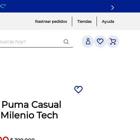
yC
*
Rastrear pedidos
Tiendas
Ayuda
 buscas hoy?
a Puma Casual
Milenio Tech