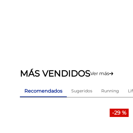
MÁS VENDIDOS
Ver más
Recomendados
Sugeridos
Running
Li
-
29 %