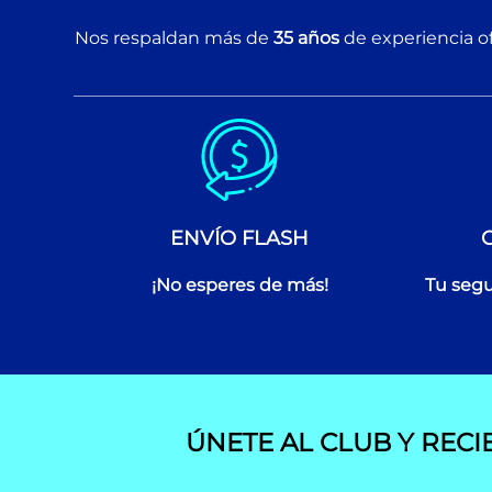
Nos respaldan más de
35 años
de experiencia of
ENVÍO FLASH
¡No esperes de más!
Tu segu
ÚNETE AL CLUB Y RECI