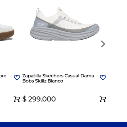
$
299
bre
Zapatilla Skechers Casual Dama
Bobs Skillz Blanco
$
299
.
000