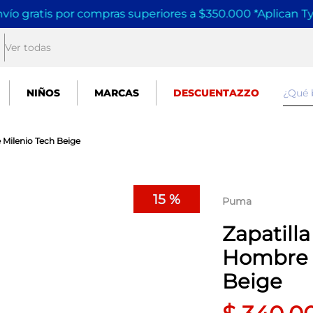
vío gratis por compras superiores a $350.000 *Aplican T
Ver todas
¿Qué
NIÑOS
MARCAS
DESCUENTAZZO
Milenio Tech Beige
15 %
Puma
Zapatill
Hombre 
Beige