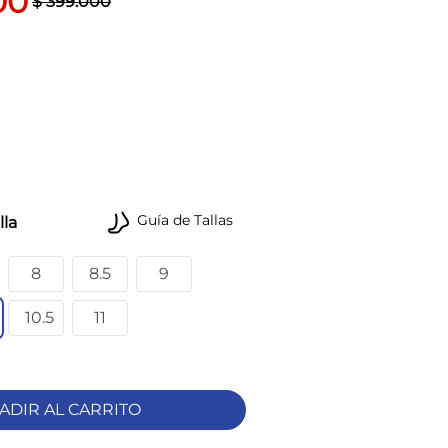
00
$
399
.
000
Guía de Tallas
lla
8
8.5
9
10.5
11
ADIR AL CARRITO