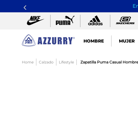
En
HOMBRE
MUJER
TÉRMINOS MÁS BUSCADOS
Calzado
Lifestyle
Zapatilla Puma Casual Hombre 
1
.
nike pacific
2
.
guayos
3
.
sandalias
4
.
tenis hombre
5
.
sandalia
6
.
tenis mujer
7
.
running