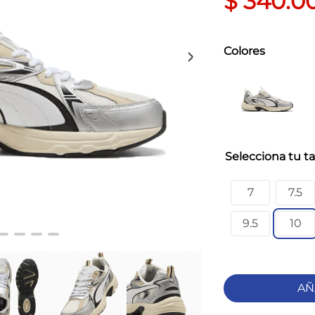
$
340
.
0
Colores
ta
7
7.5
9.5
10
AÑ