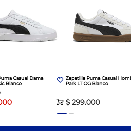
a Puma Casual Dama
Zapatilla Puma Casual Hom
sic Blanco
Park LT OG Blanco
0
000
$
299
.
000