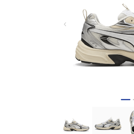
8
.
skechers mujer
9
.
guayos sintéticos
10
.
nike mujer