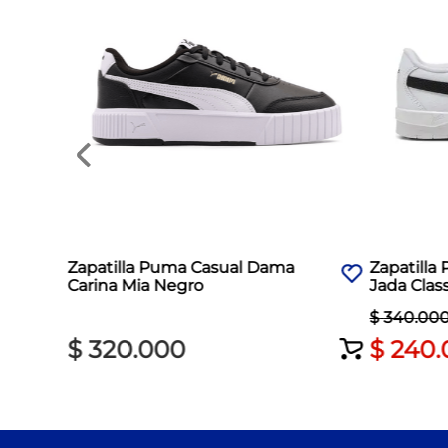
Zapatilla Puma Casual Dama
Zapatill
Carina Mia Negro
Jada Clas
$
340
.
00
$
320
.
000
$
240
.