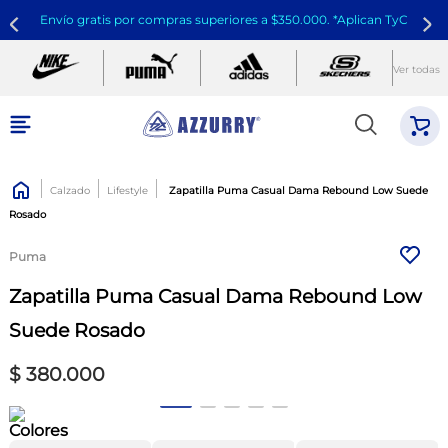
Envío gratis por compras superiores a $350.000. *Aplican TyC
Ver todas
Calzado
Lifestyle
Zapatilla Puma Casual Dama Rebound Low Suede
Rosado
Puma
Zapatilla Puma Casual Dama Rebound Low
Suede Rosado
$
380
.
000
Colores