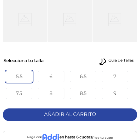
talla
Guía de Tallas
5.5
6
6.5
7
7.5
8
8.5
9
AÑADIR AL CARRITO
en hasta 6 cuotas
Paga con
Pide tu cupo