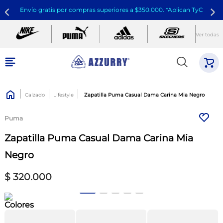
Envío gratis por compras superiores a $350.000. *Aplican TyC
Ver todas
Calzado
Lifestyle
Zapatilla Puma Casual Dama Carina Mia Negro
Puma
Zapatilla Puma Casual Dama Carina Mia
Negro
$
320
.
000
Colores