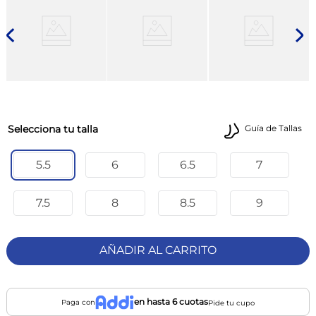
talla
Guía de Tallas
5.5
6
6.5
7
7.5
8
8.5
9
AÑADIR AL CARRITO
en hasta 6 cuotas
Paga con
Pide tu cupo