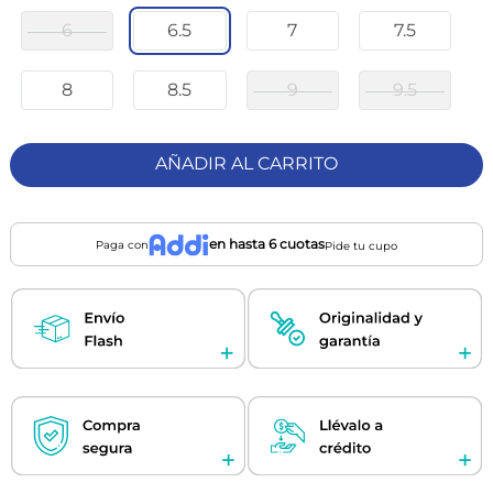
6
6.5
7
7.5
8
8.5
9
9.5
AÑADIR AL CARRITO
en hasta 6 cuotas
Paga con
Pide tu cupo