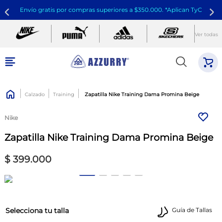
Envío gratis por compras superiores a $350.000. *Aplican TyC
Ver todas
Calzado
Training
Zapatilla Nike Training Dama Promina Beige
Nike
Zapatilla Nike Training Dama Promina Beige
$
399
.
000
talla
Guía de Tallas