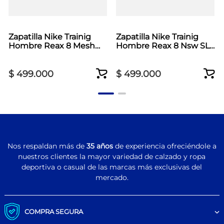
Zapatilla Nike Trainig
Zapatilla Nike Trainig
Hombre Reax 8 Mesh
Hombre Reax 8 Nsw SL
Negro
Beige
$
499
.
000
$
499
.
000
Nos respaldan más de
35 años
de experiencia ofreciéndole a
nuestros clientes la mayor variedad de calzado y ropa
deportiva o casual de las marcas más exclusivas del
mercado.
COMPRA SEGURA