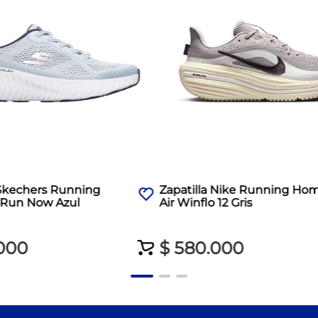
 Skechers Running
Zapatilla Nike Running Ho
Run Now Azul
Air Winflo 12 Gris
000
$
580
.
000