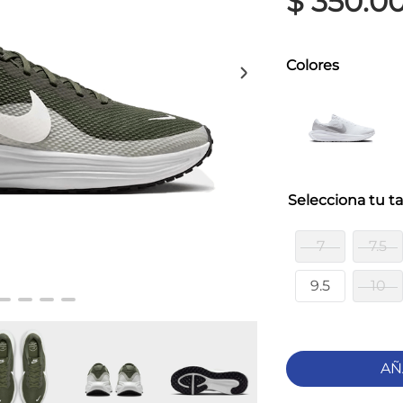
$
350
.
0
Colores
ta
7
7.5
9.5
10
AÑ