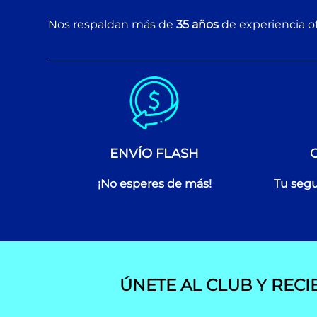
Nos respaldan más de
35 años
de experiencia of
ENVÍO FLASH
¡No esperes de más!
Tu segu
ÚNETE AL CLUB Y RECI