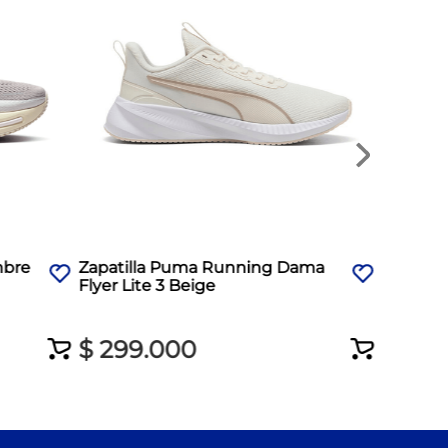
$
250
mbre
Zapatilla Puma Running Dama
Flyer Lite 3 Beige
$
299
.
000