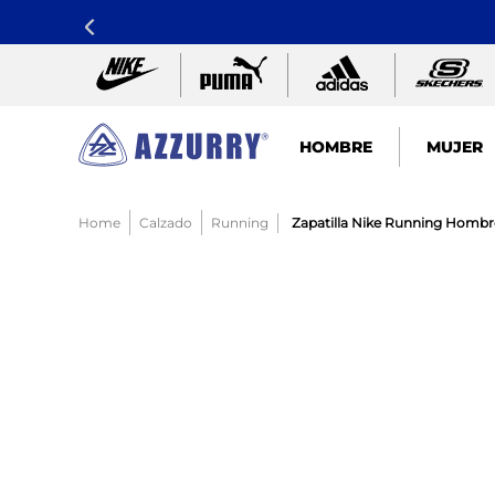
HOMBRE
MUJER
TÉRMINOS MÁS BUSCADOS
Calzado
Running
Zapatilla Nike Running Hombr
1
.
nike pacific
2
.
guayos
3
.
sandalias
4
.
tenis hombre
5
.
sandalia
6
.
running
7
.
skechers mujer