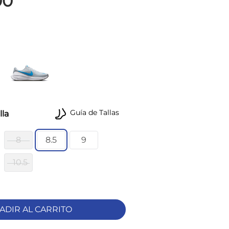
00
Guía de Tallas
lla
8
8.5
9
10.5
ADIR AL CARRITO