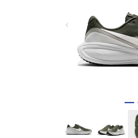
8
.
tenis mujer
9
.
guayos sintéticos
10
.
nike mujer