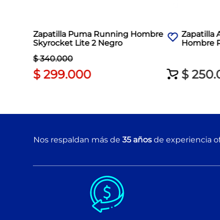
Zapatilla Puma Running Hombre
Zapatilla
Skyrocket Lite 2 Negro
Hombre R
$
340
.
000
$
299
.
000
$
250
.
Nos respaldan más de
35 años
de experiencia of