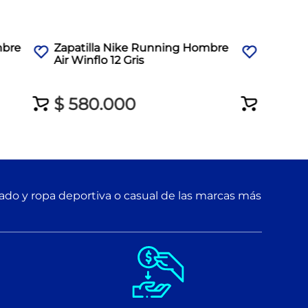
mbre
Zapatilla Nike Running Hombre
Air Winflo 12 Gris
$
580
.
000
zado y ropa deportiva o casual de las marcas más