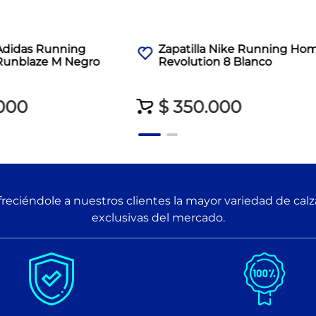
 Adidas Running
Zapatilla Nike Running Ho
unblaze M Negro
Revolution 8 Blanco
000
$
350
.
000
reciéndole a nuestros clientes la mayor variedad de cal
exclusivas del mercado.