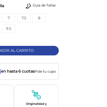
Guía de Tallas
lla
7
7.5
8
9.5
ADIR AL CARRITO
en hasta 6 cuotas
Pide tu cupo