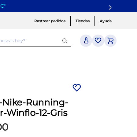
yC
*
Rastrear pedidos
Tiendas
Ayuda
 buscas hoy?
a-Nike-Running-
-Winflo-12-Gris
00