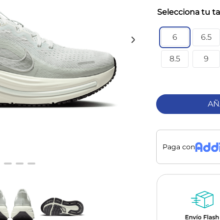
ta
6
6.5
8.5
9
AÑ
Paga con