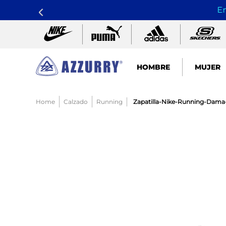
En
HOMBRE
MUJER
TÉRMINOS MÁS BUSCADOS
Calzado
Running
Zapatilla-Nike-Running-Dama-
1
.
nike pacific
2
.
guayos
3
.
sandalias
4
.
tenis hombre
5
.
sandalia
6
.
tenis mujer
7
.
running