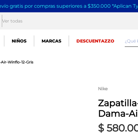
vío gratis por compras superiores a $350.000 *Aplican T
Ver todas
¿Qué
NIÑOS
MARCAS
DESCUENTAZZO
Air-Winflo-12-Gris
Nike
Zapatill
Dama-Air
$
580
.
0