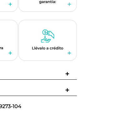
+
+
9273-104