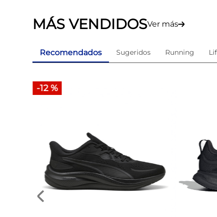
MÁS VENDIDOS
Ver más
Recomendados
Sugeridos
Running
Li
-
12 %