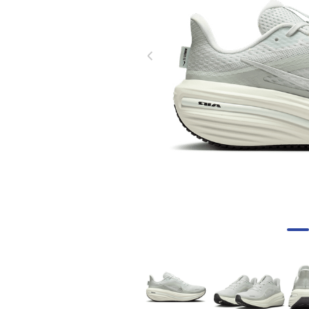
8
.
skechers mujer
9
.
guayos sintéticos
10
.
nike mujer