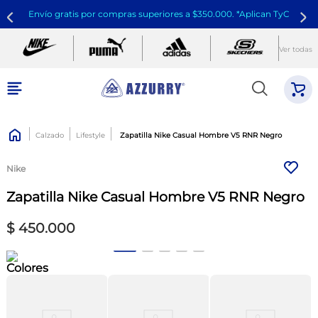
Envío gratis por compras superiores a $350.000. *Aplican TyC
Ver todas
Calzado
Lifestyle
Zapatilla Nike Casual Hombre V5 RNR Negro
Nike
Zapatilla Nike Casual Hombre V5 RNR Negro
$
450
.
000
Colores