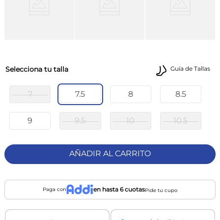
talla
Guía de Tallas
7
7.5
8
8.5
9
9.5
10
10.5
AÑADIR AL CARRITO
en hasta 6 cuotas
Paga con
Pide tu cupo