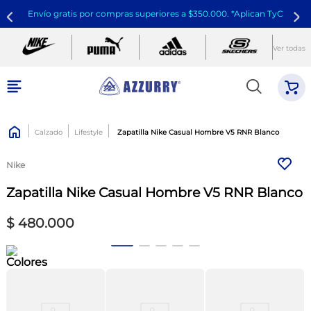
Envío gratis por compras superiores a $350.000. *Aplican TyC
Ver todas
Calzado
Lifestyle
Zapatilla Nike Casual Hombre V5 RNR Blanco
Nike
Zapatilla Nike Casual Hombre V5 RNR Blanco
$
480
.
000
Colores