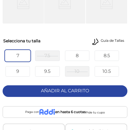
talla
Guía de Tallas
7
7.5
8
8.5
9
9.5
10
10.5
AÑADIR AL CARRITO
en hasta 6 cuotas
Paga con
Pide tu cupo