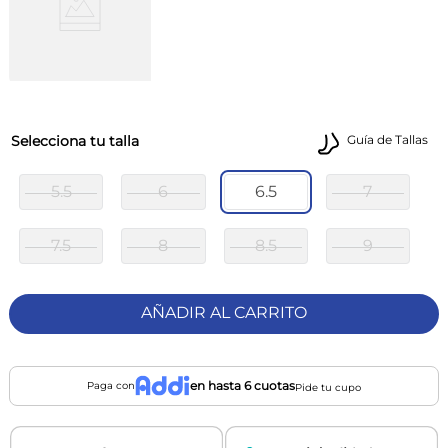
talla
Guía de Tallas
5.5
6
6.5
7
7.5
8
8.5
9
AÑADIR AL CARRITO
en hasta 6 cuotas
Paga con
Pide tu cupo