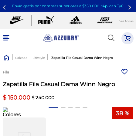
Envío gratis por compras superiores a $350.000. *Aplican TyC
Ver todas
Calzado
Lifestyle
Zapatilla Fila Casual Dama Winn Negro
Fila
Zapatilla Fila Casual Dama Winn Negro
$
150
.
000
$
240
.
000
38 %
Colores