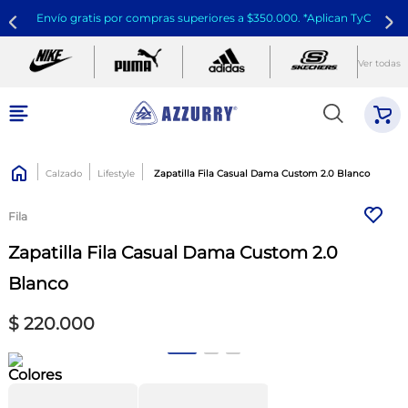
Envío gratis por compras superiores a $350.000. *Aplican TyC
Ver todas
Calzado
Lifestyle
Zapatilla Fila Casual Dama Custom 2.0 Blanco
Fila
Zapatilla Fila Casual Dama Custom 2.0
Blanco
$
220
.
000
Colores