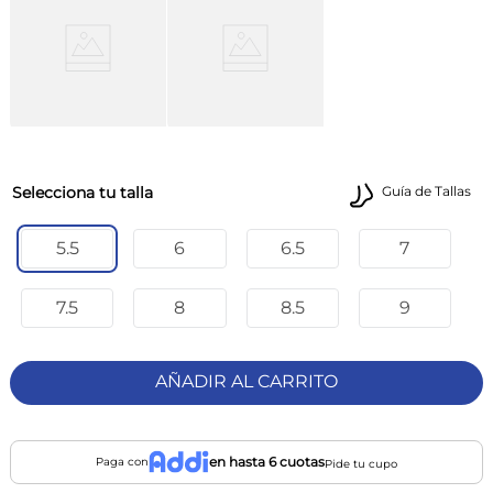
talla
Guía de Tallas
5.5
6
6.5
7
7.5
8
8.5
9
AÑADIR AL CARRITO
en hasta 6 cuotas
Paga con
Pide tu cupo