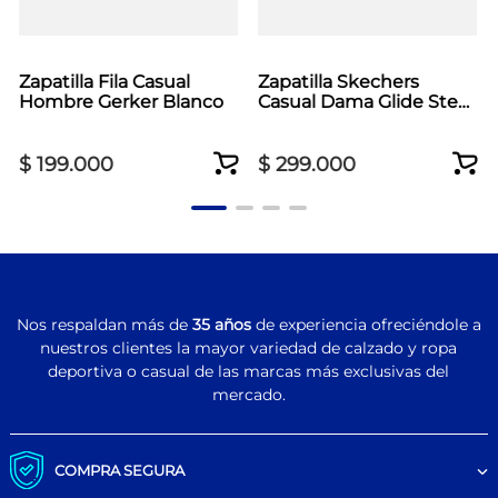
Zapatilla Fila Casual
Zapatilla Skechers
Hombre Gerker Blanco
Casual Dama Glide Step
Vortex Rosado
$
199
.
000
$
299
.
000
Nos respaldan más de
35 años
de experiencia ofreciéndole a
nuestros clientes la mayor variedad de calzado y ropa
deportiva o casual de las marcas más exclusivas del
mercado.
COMPRA SEGURA