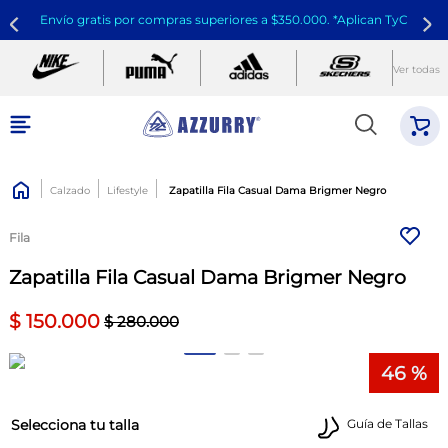
Envío gratis por compras superiores a $350.000. *Aplican TyC
Ver todas
Calzado
Lifestyle
Zapatilla Fila Casual Dama Brigmer Negro
Fila
Zapatilla Fila Casual Dama Brigmer Negro
$
150
.
000
$
280
.
000
46 %
talla
Guía de Tallas