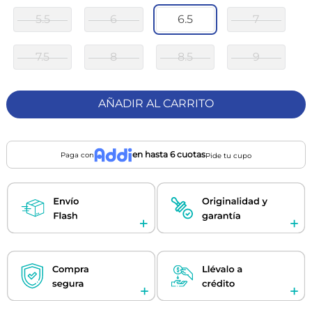
5.5
6
6.5
7
7.5
8
8.5
9
AÑADIR AL CARRITO
en hasta 6 cuotas
Paga con
Pide tu cupo