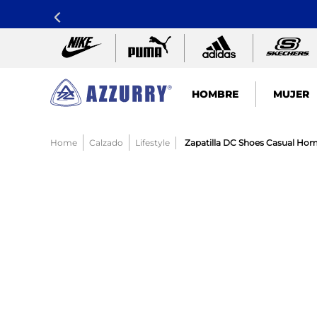
HOMBRE
MUJER
TÉRMINOS MÁS BUSCADOS
Calzado
Lifestyle
Zapatilla DC Shoes Casual Ho
1
.
nike pacific
2
.
guayos
3
.
sandalias
4
.
tenis hombre
5
.
sandalia
6
.
tenis mujer
7
.
running