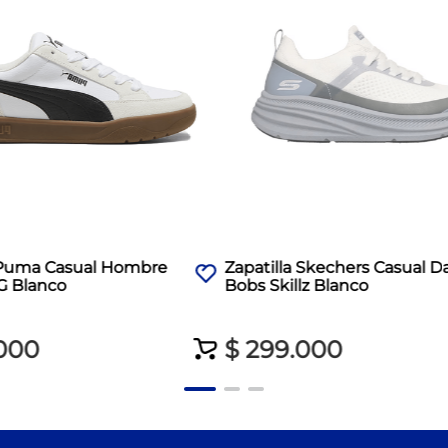
a Puma Casual Hombre
Zapatilla Skechers Casual 
G Blanco
Bobs Skillz Blanco
000
$
299
.
000