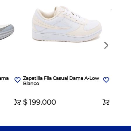
$
399
.
0
$
299
Dama
Zapatilla Fila Casual Dama A-Low
Blanco
$
199
.
000