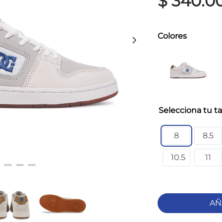
$
340
.
0
Colores
ta
8
8.5
10.5
11
AÑ