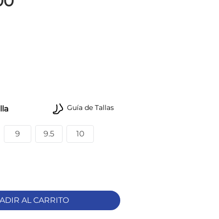
00
Guía de Tallas
lla
9
9.5
10
ADIR AL CARRITO