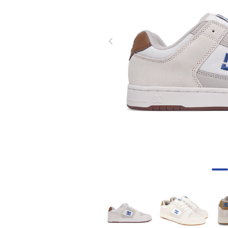
8
.
skechers mujer
9
.
guayos sintéticos
10
.
nike mujer