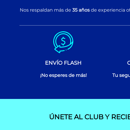
Nos respaldan más de
35 años
de experiencia of
ENVÍO FLASH
¡No esperes de más!
Tu segu
ÚNETE AL CLUB Y RECI