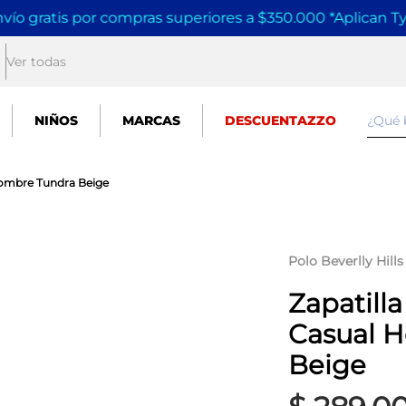
vío gratis por compras superiores a $350.000 *Aplican T
Ver todas
¿Qué
NIÑOS
MARCAS
DESCUENTAZZO
 Hombre Tundra Beige
Polo Beverlly Hills
Zapatilla
Casual 
Beige