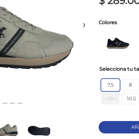
$
289
.
0
Colores
ta
7.5
8
10
10.5
AÑ