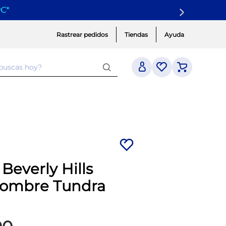
yC
*
Rastrear pedidos
Tiendas
Ayuda
 buscas hoy?
 Beverly Hills
Hombre Tundra