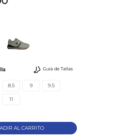
00
Guía de Tallas
lla
8.5
9
9.5
11
ADIR AL CARRITO