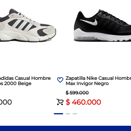
 Adidas Casual Hombre
Zapatilla Nike Casual Hombr
os 2000 Beige
Max Invigor Negro
$
599
.
000
000
$
460
.
000