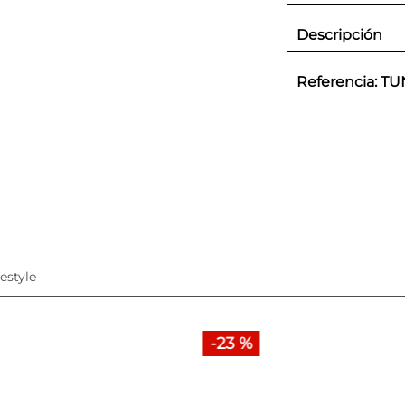
Descripción
Referencia
:
TU
festyle
-
23 %