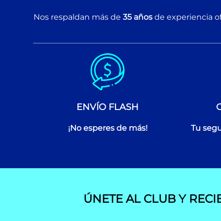
Nos respaldan más de
35 años
de experiencia of
ENVÍO FLASH
¡No esperes de más!
Tu segu
ÚNETE AL CLUB Y RECI