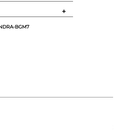
+
NDRA-BGM7
Zapatil
Park LT