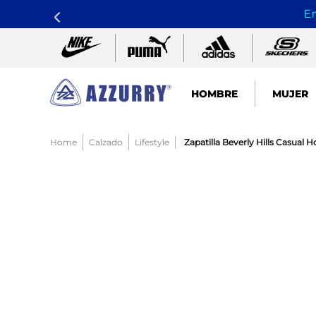
En
HOMBRE
MUJER
TÉRMINOS MÁS BUSCADOS
Calzado
Lifestyle
Zapatilla Beverly Hills Casual
1
.
nike pacific
2
.
guayos
3
.
sandalias
4
.
tenis hombre
5
.
tenis mujer
6
.
sandalia
7
.
running