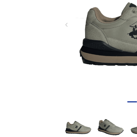
8
.
skechers mujer
9
.
nike mujer
10
.
pacific