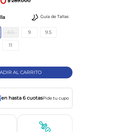
00
$
289
.
000
Guía de Tallas
lla
8.5
9
9.5
11
ADIR AL CARRITO
en hasta 6 cuotas
Pide tu cupo