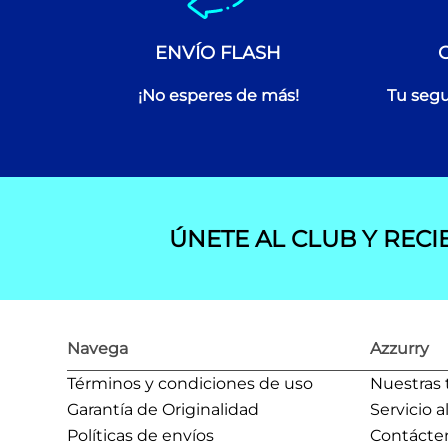
ENVÍO FLASH
¡No esperes de más!
Tu segu
ÚNETE AL CLUB Y RECI
Navega
Azzurry
Términos y condiciones de uso
Nuestras 
Garantía de Originalidad
Servicio a
Políticas de envíos
Contácte