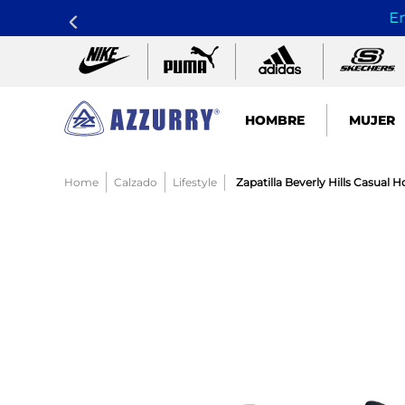
En
HOMBRE
MUJER
TÉRMINOS MÁS BUSCADOS
Calzado
Lifestyle
Zapatilla Beverly Hills Casual
1
.
nike pacific
2
.
guayos
3
.
sandalias
4
.
tenis hombre
5
.
sandalia
6
.
tenis mujer
7
.
running