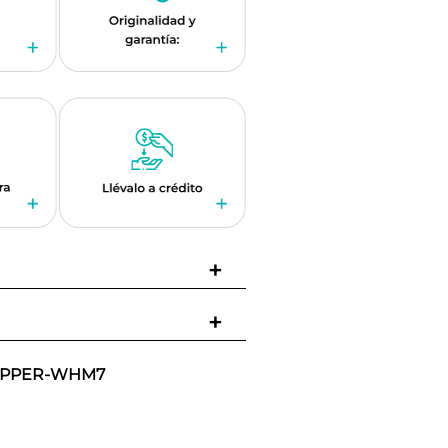
+
+
IPPER-WHM7