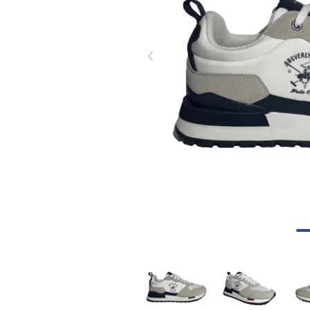
8
.
skechers mujer
9
.
guayos sintéticos
10
.
nike mujer