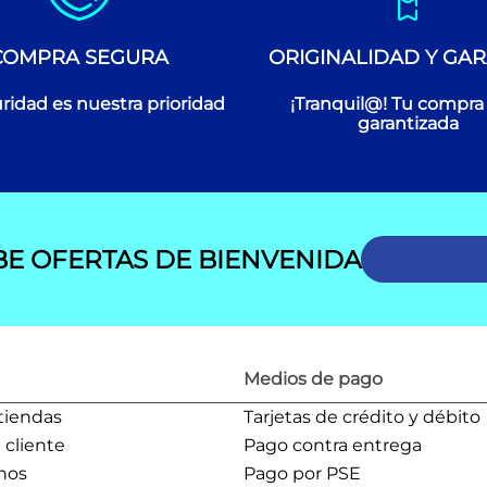
COMPRA SEGURA
ORIGINALIDAD Y GAR
ridad es nuestra prioridad
¡Tranquil@! Tu compra
garantizada
BE OFERTAS DE BIENVENIDA
Medios de pago
tiendas
Tarjetas de crédito y débito
l cliente
Pago contra entrega
nos
Pago por PSE