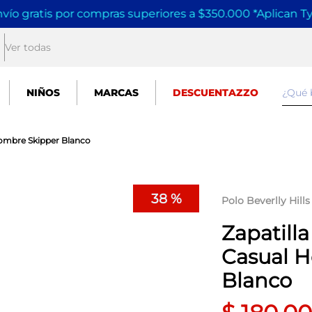
vío gratis por compras superiores a $350.000 *Aplican T
Ver todas
¿Qué
NIÑOS
MARCAS
DESCUENTAZZO
 Hombre Skipper Blanco
38 %
Polo Beverlly Hills
Zapatilla
Casual 
Blanco