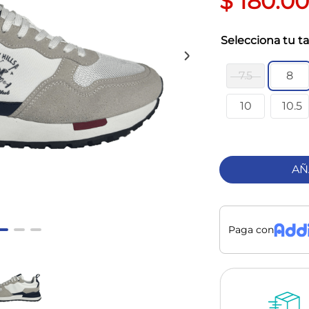
$
180
.
0
ta
7.5
8
10
10.5
AÑ
Paga con