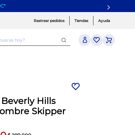
yC
*
Rastrear pedidos
Tiendas
Ayuda
 buscas hoy?
 Beverly Hills
Hombre Skipper