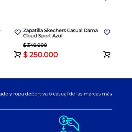
e
Zapatilla Skechers Casual Dama
Cloud Sport Azul
$
340
.
000
$
250
.
000
zado y ropa deportiva o casual de las marcas más