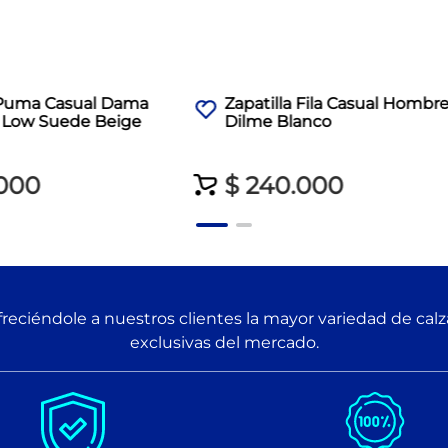
a Puma Casual Dama
Zapatilla Fila Casual Hombr
Low Suede Beige
Dilme Blanco
000
$
240
.
000
reciéndole a nuestros clientes la mayor variedad de cal
exclusivas del mercado.