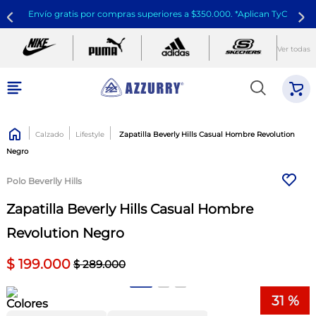
Envío gratis por compras superiores a $350.000. *Aplican TyC
Ver todas
Calzado
Lifestyle
Zapatilla Beverly Hills Casual Hombre Revolution
Negro
Polo Beverlly Hills
Zapatilla Beverly Hills Casual Hombre
Revolution Negro
$
199
.
000
$
289
.
000
31 %
Colores