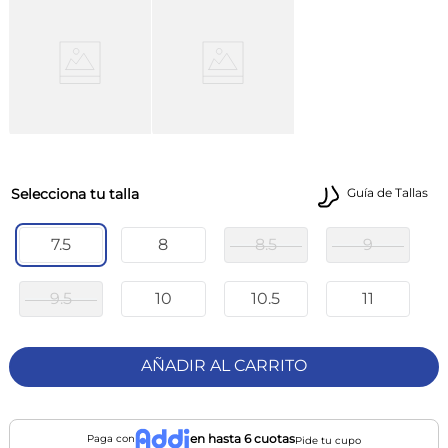
talla
Guía de Tallas
7.5
8
8.5
9
9.5
10
10.5
11
AÑADIR AL CARRITO
en hasta 6 cuotas
Paga con
Pide tu cupo