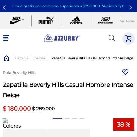
Envío gratis por compras superiores a $350.000. *Aplican TyC
Ver todas
Calzado
Lifestyle
Zapatilla Beverly Hills Casual Hombre Intense Beige
Polo Beverlly Hills
Zapatilla Beverly Hills Casual Hombre Intense
Beige
$
180
.
000
$
289
.
000
38 %
Colores