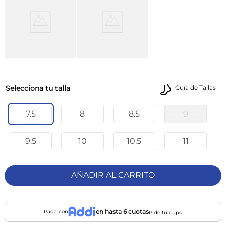
talla
Guía de Tallas
7.5
8
8.5
9
9.5
10
10.5
11
AÑADIR AL CARRITO
en hasta 6 cuotas
Paga con
Pide tu cupo