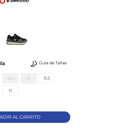
0
$
289
.
000
Guía de Tallas
lla
8.5
9
9.5
11
ADIR AL CARRITO