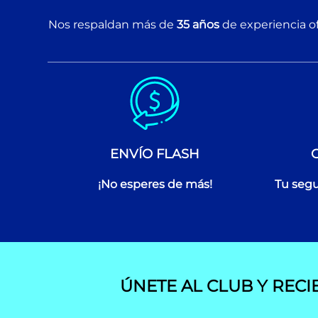
Nos respaldan más de
35 años
de experiencia of
ENVÍO FLASH
¡No esperes de más!
Tu segu
ÚNETE AL CLUB Y RECI