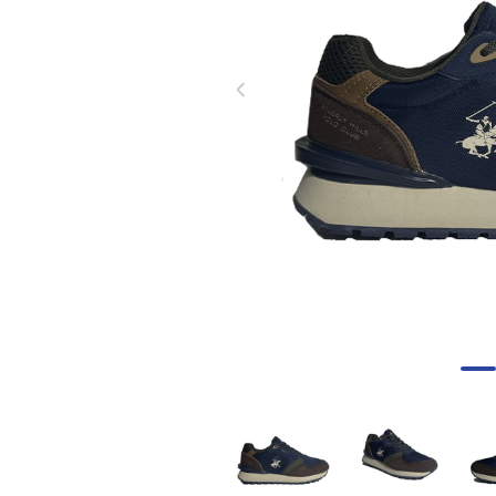
8
.
skechers mujer
9
.
guayos sintéticos
10
.
nike mujer