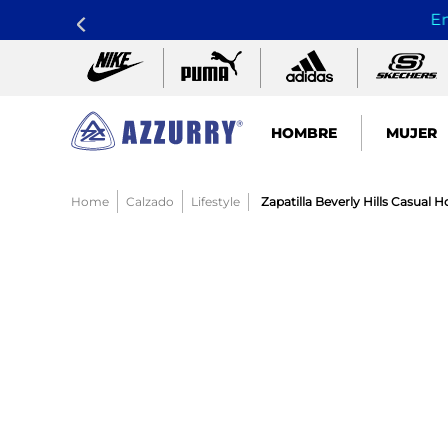
En
HOMBRE
MUJER
TÉRMINOS MÁS BUSCADOS
Calzado
Lifestyle
Zapatilla Beverly Hills Casual
1
.
nike pacific
2
.
guayos
3
.
sandalias
4
.
tenis hombre
5
.
sandalia
6
.
tenis mujer
7
.
running