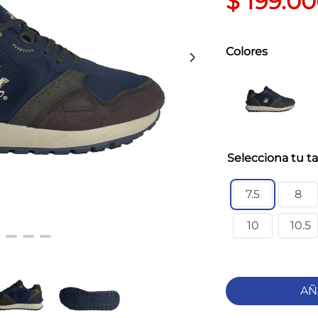
$
199
.
00
Colores
ta
7.5
8
10
10.5
AÑ