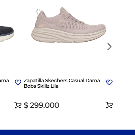
$
340
.
0
$
250
Dama
Zapatilla Skechers Casual Dama
Bobs Skillz Lila
$
299
.
000