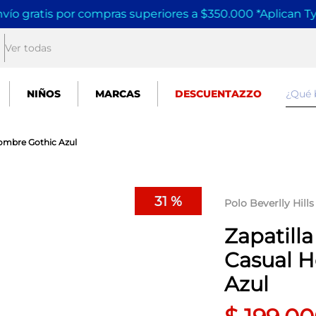
vío gratis por compras superiores a $350.000 *Aplican T
Ver todas
¿Qué
NIÑOS
MARCAS
DESCUENTAZZO
 Hombre Gothic Azul
31 %
Polo Beverlly Hills
Zapatilla
Casual 
Azul