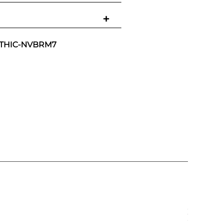
+
THIC-NVBRM7
Zapatil
Cloud Sp