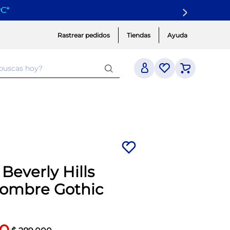
yC
*
Rastrear pedidos
Tiendas
Ayuda
 buscas hoy?
 Beverly Hills
Hombre Gothic