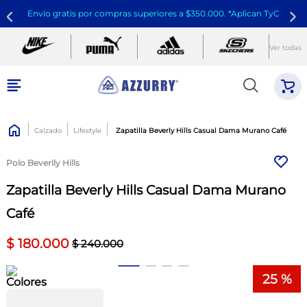
Envío gratis por compras superiores a $350.000. *Aplican TyC
Ver todas
Calzado
Lifestyle
Zapatilla Beverly Hills Casual Dama Murano Café
Polo Beverlly Hills
Zapatilla Beverly Hills Casual Dama Murano
Café
$
180
.
000
$
240
.
000
25 %
Colores