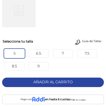
talla
Guía de Tallas
5
6.5
7
7.5
8.5
9
AÑADIR AL CARRITO
en hasta 6 cuotas
Paga con
Pide tu cupo