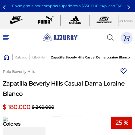
Envío gratis por compras superiores a $350.000. *Aplican TyC
Ver todas
Calzado
Lifestyle
Zapatilla Beverly Hills Casual Dama Loraine Blanco
Polo Beverlly Hills
Zapatilla Beverly Hills Casual Dama Loraine
Blanco
$
180
.
000
$
240
.
000
25 %
Colores