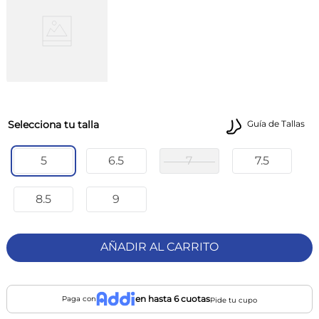
talla
Guía de Tallas
5
6.5
7
7.5
8.5
9
AÑADIR AL CARRITO
en hasta 6 cuotas
Paga con
Pide tu cupo