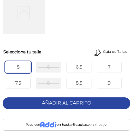
talla
Guía de Tallas
5
6
6.5
7
7.5
8
8.5
9
AÑADIR AL CARRITO
en hasta 6 cuotas
Paga con
Pide tu cupo