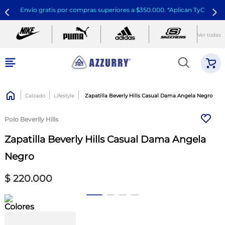
Envío gratis por compras superiores a $350.000. *Aplican TyC
Ver todas
Calzado
Lifestyle
Zapatilla Beverly Hills Casual Dama Angela Negro
Polo Beverlly Hills
Zapatilla Beverly Hills Casual Dama Angela
Negro
$
220
.
000
Colores