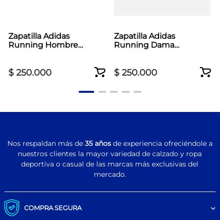
Zapatilla Adidas
Zapatilla Adidas
Running Hombre
Running Dama
Runblaze M Azul
Runblaze Negro
$
250
.
000
$
250
.
000
Nos respaldan más de
35 años
de experiencia ofreciéndole a
nuestros clientes la mayor variedad de calzado y ropa
deportiva o casual de las marcas más exclusivas del
mercado.
COMPRA SEGURA