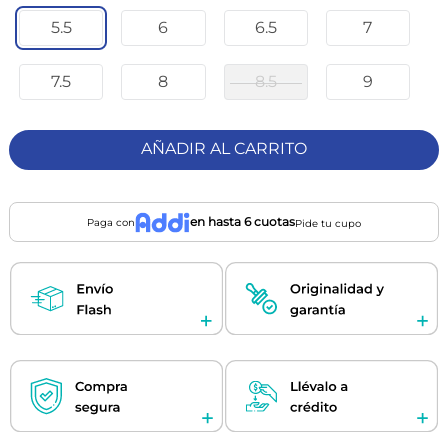
5.5
6
6.5
7
7.5
8
8.5
9
AÑADIR AL CARRITO
en hasta 6 cuotas
Paga con
Pide tu cupo