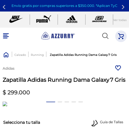
Envío gratis por compras superiores a $350.000. *Aplican TyC
Ver todas
Calzado
Running
Zapatilla Adidas Running Dama Galaxy 7 Gris
Adidas
Zapatilla Adidas Running Dama Galaxy 7 Gris
$
299
.
000
talla
Guía de Tallas