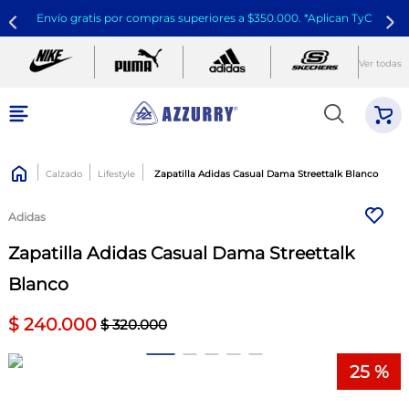
Envío gratis por compras superiores a $350.000. *Aplican TyC
Ver todas
Calzado
Lifestyle
Zapatilla Adidas Casual Dama Streettalk Blanco
Adidas
Zapatilla Adidas Casual Dama Streettalk
Blanco
$
240
.
000
$
320
.
000
25 %