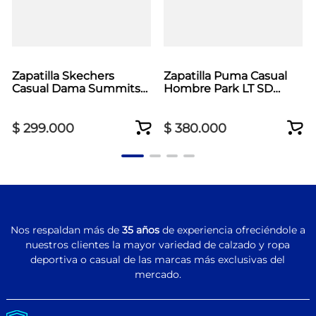
Zapatilla Skechers
Zapatilla Puma Casual
Casual Dama Summits
Hombre Park LT SD
Plus Rosado
Negro
$
299
.
000
$
380
.
000
Nos respaldan más de
35 años
de experiencia ofreciéndole a
nuestros clientes la mayor variedad de calzado y ropa
deportiva o casual de las marcas más exclusivas del
mercado.