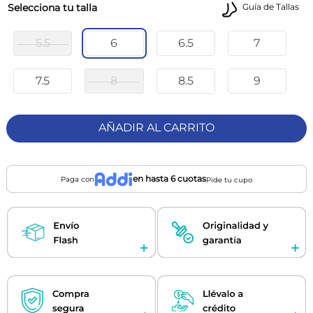
talla
Guía de Tallas
5.5
6
6.5
7
7.5
8
8.5
9
AÑADIR AL CARRITO
en hasta 6 cuotas
Paga con
Pide tu cupo