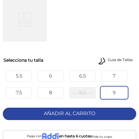
talla
Guía de Tallas
5.5
6
6.5
7
7.5
8
8.5
9
AÑADIR AL CARRITO
en hasta 6 cuotas
Paga con
Pide tu cupo