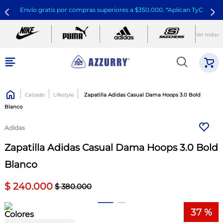
Envío gratis por compras superiores a $350.000. *Aplican TyC
Ver todas
Calzado
Lifestyle
Zapatilla Adidas Casual Dama Hoops 3.0 Bold
Blanco
Adidas
Zapatilla Adidas Casual Dama Hoops 3.0 Bold
Blanco
$
240
.
000
$
380
.
000
37 %
Colores