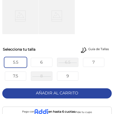
talla
Guía de Tallas
5.5
6
6.5
7
7.5
8
9
AÑADIR AL CARRITO
en hasta 6 cuotas
Paga con
Pide tu cupo