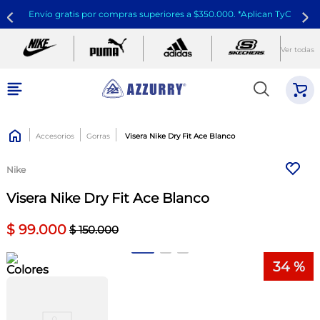
Envío gratis por compras superiores a $350.000. *Aplican TyC
Ver todas
Accesorios
Gorras
Visera Nike Dry Fit Ace Blanco
Nike
Visera Nike Dry Fit Ace Blanco
$
99
.
000
$
150
.
000
34 %
Colores