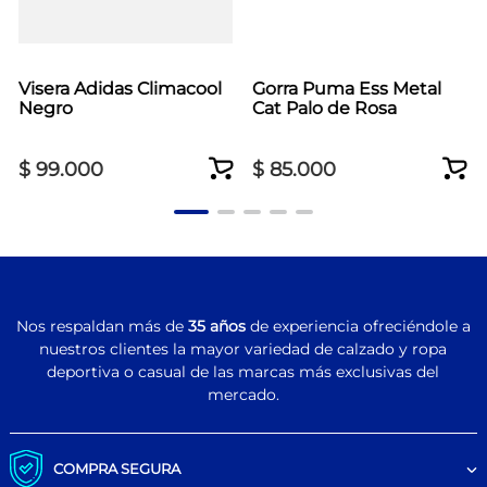
Visera Adidas Climacool
Gorra Puma Ess Metal
Negro
Cat Palo de Rosa
$
99
.
000
$
85
.
000
Nos respaldan más de
35 años
de experiencia ofreciéndole a
nuestros clientes la mayor variedad de calzado y ropa
deportiva o casual de las marcas más exclusivas del
mercado.
COMPRA SEGURA