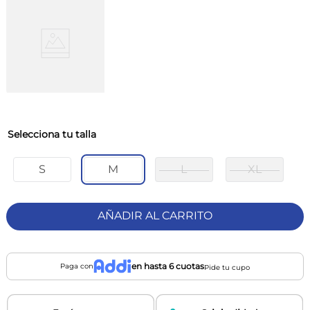
talla
S
M
L
XL
AÑADIR AL CARRITO
en hasta 6 cuotas
Paga con
Pide tu cupo