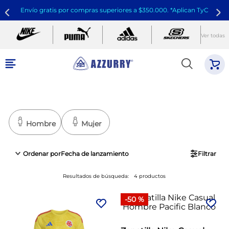
Envío gratis por compras superiores a $350.000. *Aplican TyC
Ver todas
Hombre
Mujer
Ordenar por
Fecha de lanzamiento
Filtrar
Resultados de búsqueda:
4
productos
-
50 %