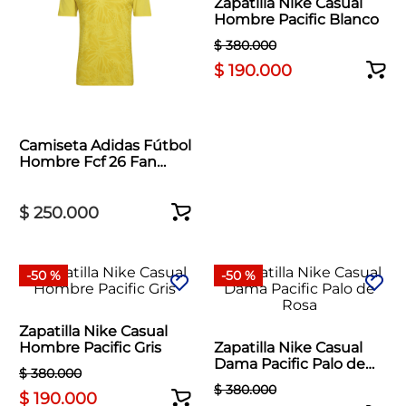
Zapatilla Nike Casual
Hombre Pacific Blanco
$
380
.
000
$
190
.
000
Camiseta Adidas Fútbol
Hombre Fcf 26 Fan
Camiseta Amarillo
$
250
.
000
-
50 %
-
50 %
Zapatilla Nike Casual
Hombre Pacific Gris
Zapatilla Nike Casual
Dama Pacific Palo de
$
380
.
000
Rosa
$
380
.
000
$
190
.
000