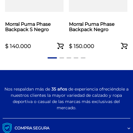
Morral Puma Phase
Morral Puma Phase
Backpack S Negro
Backpack Negro
$
140
.
000
$
150
.
000
Nos respaldan más de
35 años
de experiencia ofreciéndole a
nuestros clientes la mayor variedad de calzado y ropa
deportiva o casual de las marcas más exclusivas del
mercado.
COMPRA SEGURA