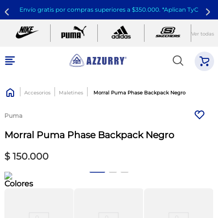
Envío gratis por compras superiores a $350.000. *Aplican TyC
Ver todas
Accesorios
Maletines
Morral Puma Phase Backpack Negro
Puma
Morral Puma Phase Backpack Negro
$
150
.
000
Colores