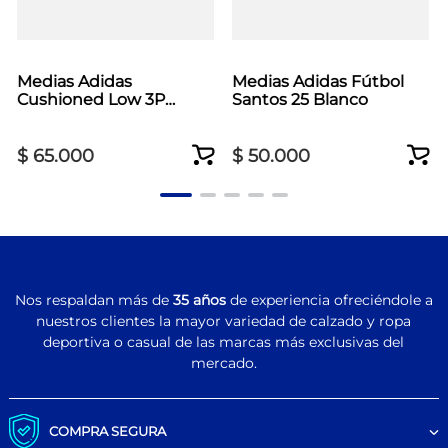
Medias Adidas
Medias Adidas Fútbol
Cushioned Low 3P
Santos 25 Blanco
Negro
$
65
.
000
$
50
.
000
Nos respaldan más de
35 años
de experiencia ofreciéndole a
nuestros clientes la mayor variedad de calzado y ropa
deportiva o casual de las marcas más exclusivas del
mercado.
COMPRA SEGURA