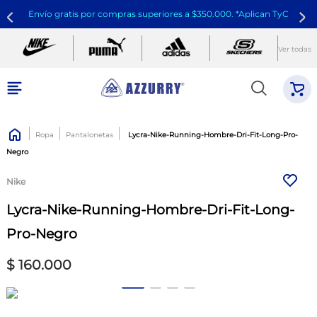
Envío gratis por compras superiores a $350.000. *Aplican TyC
Ver todas
Ropa
Pantalonetas
Lycra-Nike-Running-Hombre-Dri-Fit-Long-Pro-
Negro
Nike
Lycra-Nike-Running-Hombre-Dri-Fit-Long-
Pro-Negro
$
160
.
000