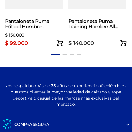
Pantaloneta Puma
Pantaloneta Puma
Fútbol Hombre
Training Hombre All
Individual Final Verde
Day5 Azul
$
150
.
000
$
99
.
000
$
140
.
000
Nos respaldan más de
35 años
de experiencia ofreciéndole a
nuestros clientes la mayor variedad de calzado y ropa
deportiva o casual de las marcas más exclusivas del
mercado.
COMPRA SEGURA