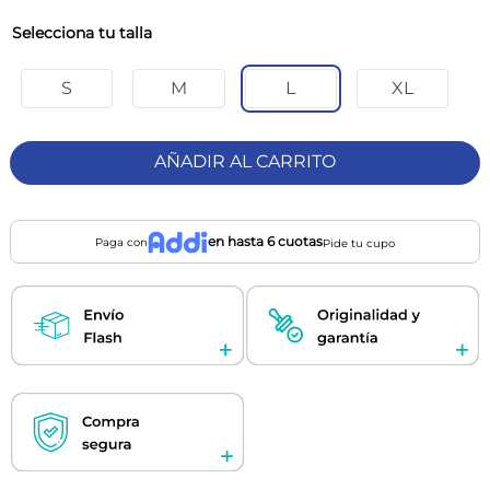
talla
S
M
L
XL
AÑADIR AL CARRITO
en hasta 6 cuotas
Paga con
Pide tu cupo