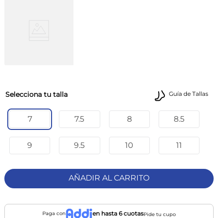
talla
Guía de Tallas
7
7.5
8
8.5
9
9.5
10
11
AÑADIR AL CARRITO
en hasta 6 cuotas
Paga con
Pide tu cupo