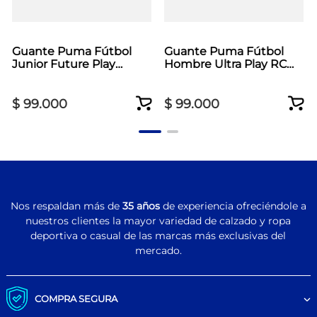
Guante Puma Fútbol
Guante Puma Fútbol
Junior Future Play
Hombre Ultra Play RC
Naranja
Gris
$
99
.
000
$
99
.
000
Nos respaldan más de
35 años
de experiencia ofreciéndole a
nuestros clientes la mayor variedad de calzado y ropa
deportiva o casual de las marcas más exclusivas del
mercado.
COMPRA SEGURA