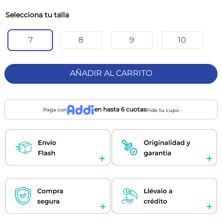
talla
7
8
9
10
AÑADIR AL CARRITO
en hasta 6 cuotas
Paga con
Pide tu cupo