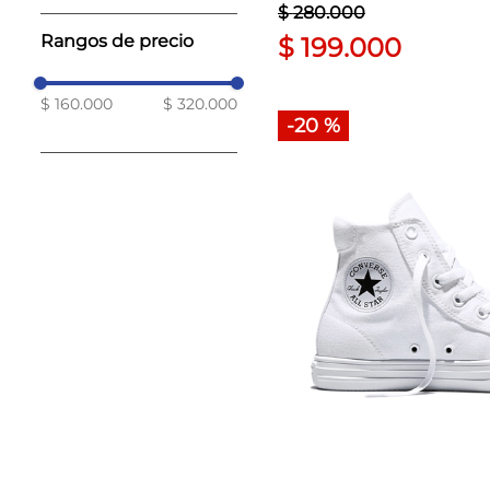
$
280
.
000
Rangos de precio
$
199
.
000
$ 160.000
$ 320.000
-
20 %