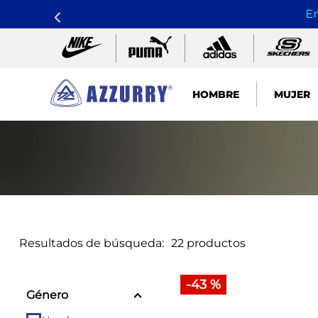
En
HOMBRE
MUJER
TÉRMINOS MÁS BUSCADOS
1
.
nike pacific
2
.
guayos
3
.
sandalias
4
.
tenis hombre
Resultados de búsqueda:
22
productos
5
.
sandalia
6
.
running
-
43 %
Género
7
.
skechers mujer