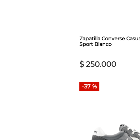
Zapatilla Converse Cas
Sport Blanco
$
250
.
000
-
37 %