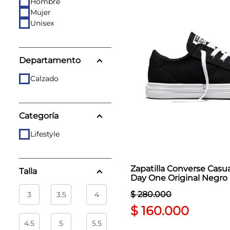
Hombre
8
.
tenis mujer
Mujer
Unisex
9
.
guayos sintéticos
10
.
nike mujer
Departamento
Calzado
Categoría
Lifestyle
Zapatilla Converse Cas
Talla
Day One Original Negro
$
280
.
000
3
3.5
4
$
160
.
000
4.5
5
5.5