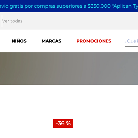
vío gratis por compras superiores a $350.000 *Aplican T
Ver todas
¿Qué
NIÑOS
MARCAS
PROMOCIONES
-
36 %