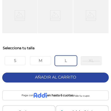
talla
S
M
L
XL
AÑADIR AL CARRITO
en hasta 6 cuotas
Paga con
Pide tu cupo